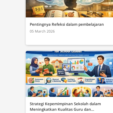
Dasar yang harus dikuasai oleh siswa yang meliputi: Teknologi Informasi
(TIK)Teknik KomputerJaringan Komputer (In
InformatikaBerpikir Komputasional (Tematis
Pentingnya Refeksi dalam pembelajaran
05 March 2026
Strategi Kepemimpinan Sekolah dalam
Meningkatkan Kualitas Guru dan