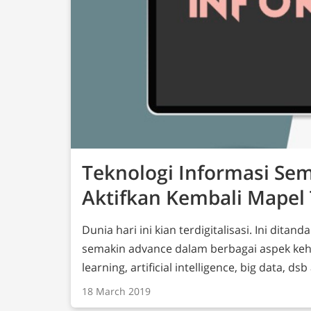
Teknologi Informasi Se
Aktifkan Kembali Mapel 
Dunia hari ini kian terdigitalisasi. Ini dit
semakin advance dalam berbagai aspek kehi
learning, artificial intelligence, big data, 
kerap kita dengar sehari-hari. Hal ini segera disadari oleh Pemerintah perlunya
18 March 2019
mempersiapkan Sumber Daya Manusia (SDM