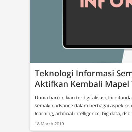
Teknologi Informasi Se
Aktifkan Kembali Mapel 
Dunia hari ini kian terdigitalisasi. Ini dit
semakin advance dalam berbagai aspek kehi
learning, artificial intelligence, big data, 
kerap kita dengar sehari-hari. Hal ini segera disadari oleh Pemerintah perlunya
18 March 2019
mempersiapkan Sumber Daya Manusia (SDM