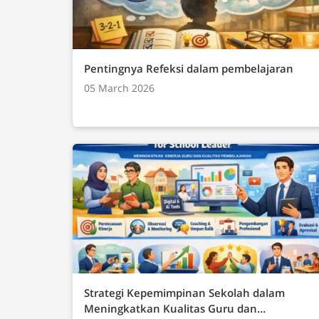
Dasar yang harus dikuasai oleh siswa yang meliputi: Teknologi Informasi
(TIK)Teknik KomputerJaringan Komputer (In
InformatikaBerpikir Komputasional (Tematis
Pentingnya Refeksi dalam pembelajaran
05 March 2026
Strategi Kepemimpinan Sekolah dalam
Meningkatkan Kualitas Guru dan