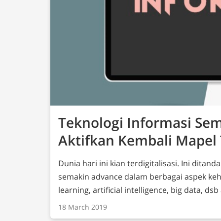
Teknologi Informasi Se
Aktifkan Kembali Mapel 
Dunia hari ini kian terdigitalisasi. Ini dit
semakin advance dalam berbagai aspek kehi
learning, artificial intelligence, big data, 
kerap kita dengar sehari-hari. Hal ini segera disadari oleh Pemerintah perlunya
18 March 2019
mempersiapkan Sumber Daya Manusia (SDM