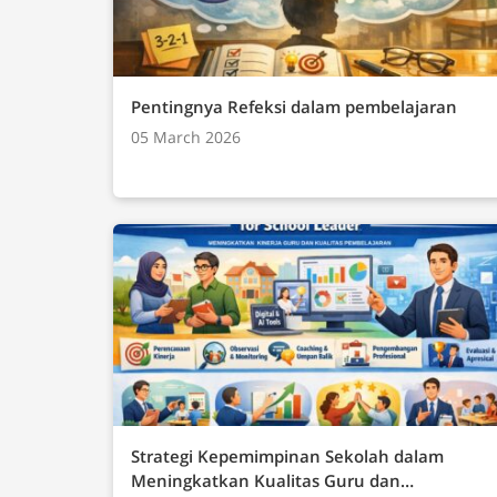
Dasar yang harus dikuasai oleh siswa yang meliputi: Teknologi Informasi
(TIK)Teknik KomputerJaringan Komputer (In
InformatikaBerpikir Komputasional (Tematis
Pentingnya Refeksi dalam pembelajaran
05 March 2026
Strategi Kepemimpinan Sekolah dalam
Meningkatkan Kualitas Guru dan