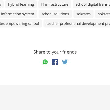
g
hybrid learning
IT infrastructure
school digital trans
 information system
school solutions
sokrates
sokrat
tes empowering school
teacher professional development p
Share to your friends