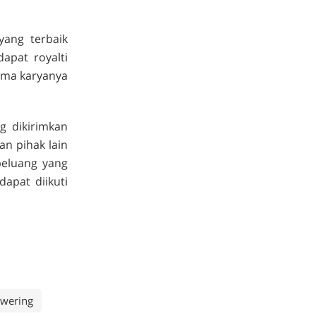
yang terbaik
apat royalti
ama karyanya
g dikirimkan
an pihak lain
peluang yang
apat diikuti
wering