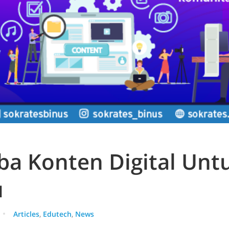
a Konten Digital Unt
u
Articles
,
Edutech
,
News