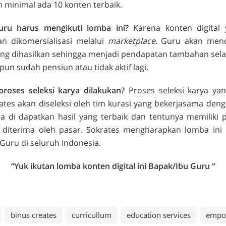
 minimal ada 10 konten terbaik.
ru harus mengikuti lomba ini
?
Karena konten digital 
an dikomersialisasi melalui
marketplace.
Guru akan mend
ang dihasilkan sehingga menjadi pendapatan
tambahan sel
ipun sudah pensiun atau tidak aktif lagi.
roses seleksi karya dilakukan?
Proses seleksi karya yan
rates
akan diseleksi oleh tim kurasi yang bekerjasama deng
sa di dapatkan hasil yang terbaik dan tentunya memiliki 
 diterima oleh pasar. Sokrates mengharapkan lomba ini d
Guru di seluruh Indonesia.
“Yuk ikutan lomba konten digital ini Bapak/Ibu Guru “
binus creates
curricullum
education services
empo