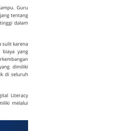
diampu. Guru
jang tentang
tinggi dalam
 sulit karena
 biaya yang
erkembangan
ng dimiliki
k di seluruh
tal Literacy
iki melalui