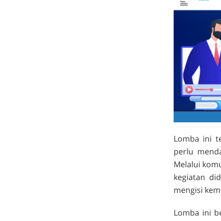
Lomba ini t
perlu mend
Melalui komu
kegiatan di
mengisi kema
Lomba ini b