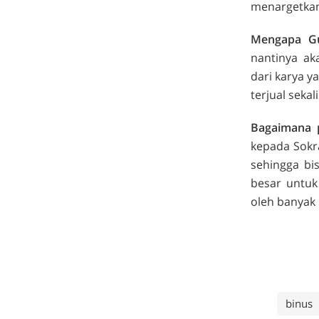
menargetkan
Mengapa Gu
nantinya ak
dari karya y
terjual sekal
Bagaimana p
kepada Sok
sehingga bi
besar untuk
oleh banyak 
binus