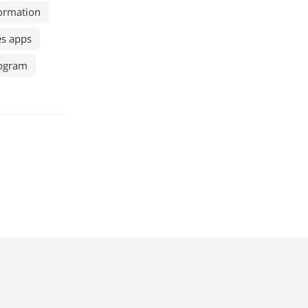
formation
es apps
rogram