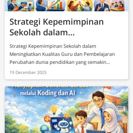
Strategi Kepemimpinan
Sekolah dalam
Meningkatkan Kualitas
Strategi Kepemimpinan Sekolah dalam
Guru dan Pembelajaran
Meningkatkan Kualitas Guru dan Pembelajaran
Perubahan dunia pendidikan yang semakin
dinamis menuntut sekolah untuk terus
19 December 2025
meningkatkan kualitas pembelajaran. Salah satu
kunci keberhasilan peningkatan mutu pendidikan
terletak pada kinerja guru. Oleh karena itu,
Teachers Performance Management (TPM)
menjadi aspek penting yang perlu dikelola secara
strategis oleh school leader (kepala sekolah dan
tim manajemen). Peran School Leader dalam