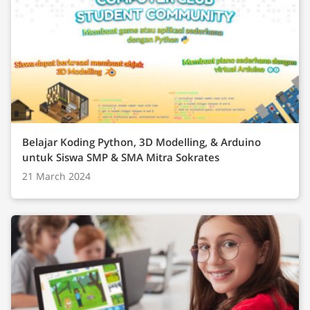
School leader dapat memanfaatkan data
pembelajaran, instrumen evaluasi digital, serta
analisis kinerja berbasis data untuk pengambilan
keputusan yang lebih akurat dan objektif. Penutup
Teachers Performance Management for School
Leader bukan sekadar proses penilaian kinerja,
melainkan sebuah strategi kepemimpinan untuk
Belajar Koding Python, 3D Modelling, & Arduino
membangun ekosistem sekolah yang berkualitas.
untuk Siswa SMP & SMA Mitra Sokrates
Dengan pengelolaan kinerja guru yang terencana,
21 March 2024
humanis, dan berkelanjutan, school leader dapat
mendorong guru untuk terus berkembang dan
pada akhirnya meningkatkan mutu pendidikan
secara menyeluruh. Untuk dapat memahami lebih
lanjut dapat menghubungi Sokrates.