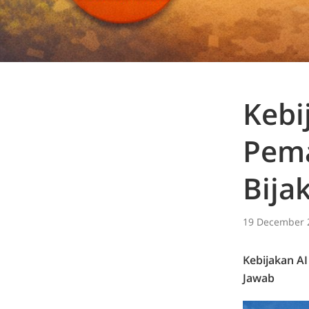
Kebi
Pema
Bija
19 December 
Kebijakan AI
Jawab