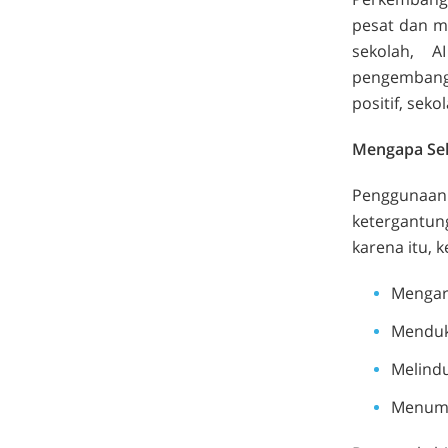
pesat dan mu
sekolah, A
pengembang
positif, seko
Mengapa Sek
Penggunaan
ketergantun
karena itu, k
Mengar
Menduk
Melindu
Menumbu