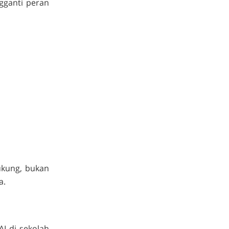
gganti peran
ukung, bukan
a.
AI di sekolah