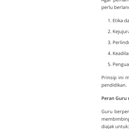
perlu berlan
Etika 
Kejujur
Perlind
Keadila
Pengua
Prinsip ini 
pendidikan.
Peran Guru 
Guru berper
membimbing 
diajak untuk: