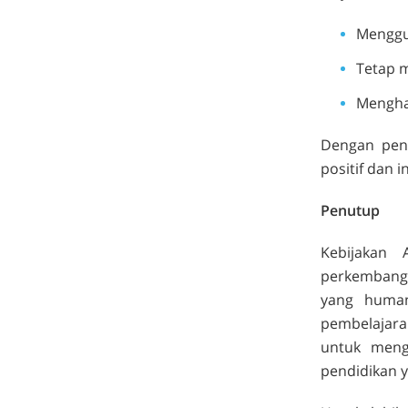
Menggu
Tetap 
Menghar
Dengan pen
positif dan in
Penutup
Kebijakan
perkembanga
yang human
pembelajaran
untuk meng
pendidikan y