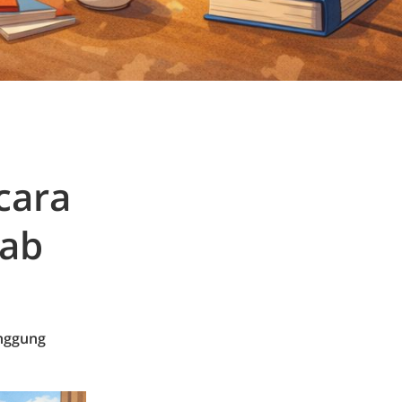
cara
wab
anggung