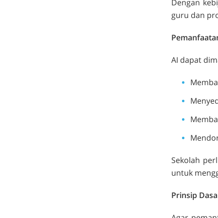
Dengan kebi
guru dan pro
Pemanfaatan
AI dapat dim
Memban
Menyedi
Memban
Mendoro
Sekolah per
untuk mengga
Prinsip Dasa
Agar pemanfa