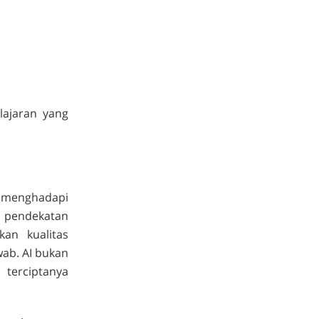
ajaran yang
menghadapi
n pendekatan
an kualitas
wab. AI bukan
terciptanya