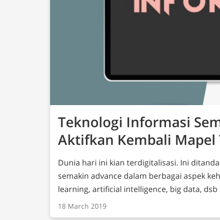
Teknologi Informasi Se
Aktifkan Kembali Mapel 
Dunia hari ini kian terdigitalisasi. Ini dit
semakin advance dalam berbagai aspek kehi
learning, artificial intelligence, big data, 
kerap kita dengar sehari-hari. Hal ini segera disadari oleh Pemerintah perlunya
18 March 2019
mempersiapkan Sumber Daya Manusia (SDM