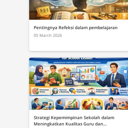
Dasar yang harus dikuasai oleh siswa yang meliputi: Teknologi Informasi
(TIK)Teknik KomputerJaringan Komputer (In
InformatikaBerpikir Komputasional (Tematis
Pentingnya Refeksi dalam pembelajaran
05 March 2026
Strategi Kepemimpinan Sekolah dalam
Meningkatkan Kualitas Guru dan