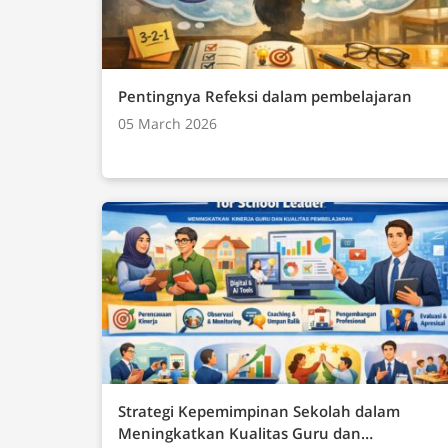
Dasar yang harus dikuasai oleh siswa yang meliputi: Teknologi Informasi
(TIK)Teknik KomputerJaringan Komputer (In
InformatikaBerpikir Komputasional (Tematis
Pentingnya Refeksi dalam pembelajaran
05 March 2026
Strategi Kepemimpinan Sekolah dalam
Meningkatkan Kualitas Guru dan