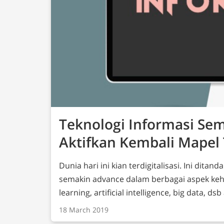
Teknologi Informasi Se
Aktifkan Kembali Mapel 
Dunia hari ini kian terdigitalisasi. Ini dit
semakin advance dalam berbagai aspek kehi
learning, artificial intelligence, big data, 
kerap kita dengar sehari-hari. Hal ini segera disadari oleh Pemerintah perlunya
18 March 2019
mempersiapkan Sumber Daya Manusia (SDM