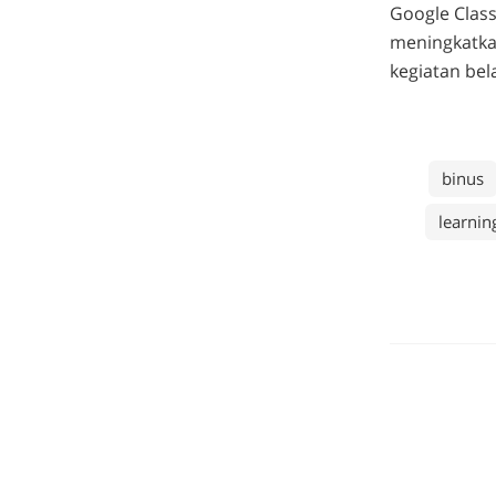
Google Clas
meningkatka
kegiatan bel
binus
learni