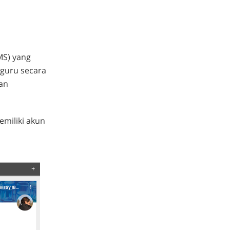
MS) yang
 guru secara
dan
miliki akun