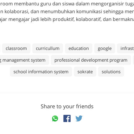
sroom membantu guru dan siswa dalam mengorganisir tug
n kolaborasi, dan menumbuhkan komunikasi sehingga men
ajar mengajar jadi lebih produktif, kolaboratif, dan bermakn
classroom
curricullum
education
google
infras
ng management system
professional development program
school information system
sokrate
solutions
Share to your friends