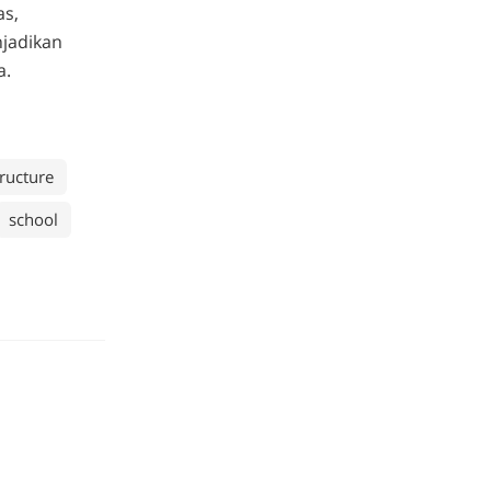
as,
jadikan
a.
tructure
school