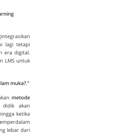
arning
integrasikan
 lagi tetapi
era digital.
an LMS untuk
lam muka?.”
akan
metode
 didik akan
ingga ketika
 memperdalam
ng lebar dari