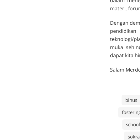
dalam mene
materi, foru
Dengan demi
pendidikan
teknologi/p
muka sehin
dapat kita h
Salam Merde
binus
fosterin
school
sokra