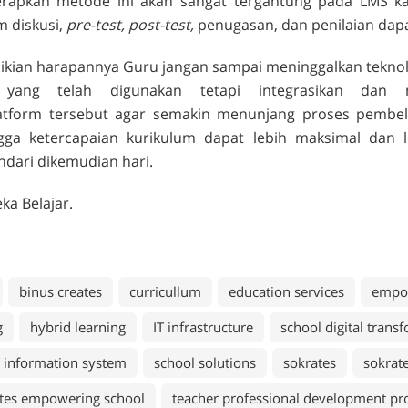
rapkan metode ini akan sangat tergantung pada LMS k
m diskusi,
pre-test, post-test,
penugasan, dan penilaian dapa
kian harapannya Guru jangan sampai meninggalkan teknol
 yang telah digunakan tetapi integrasikan dan 
latform tersebut agar semakin menunjang proses pembel
gga ketercapaian kurikulum dapat lebih maksimal dan
indari dikemudian hari.
ka Belajar.
binus creates
curricullum
education services
empo
g
hybrid learning
IT infrastructure
school digital trans
 information system
school solutions
sokrates
sokrat
tes empowering school
teacher professional development p