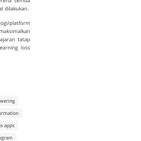
arena semua
t dilakukan.
ogi/platform
maksimalkan
ajaran tatap
learning loss
wering
formation
es apps
rogram