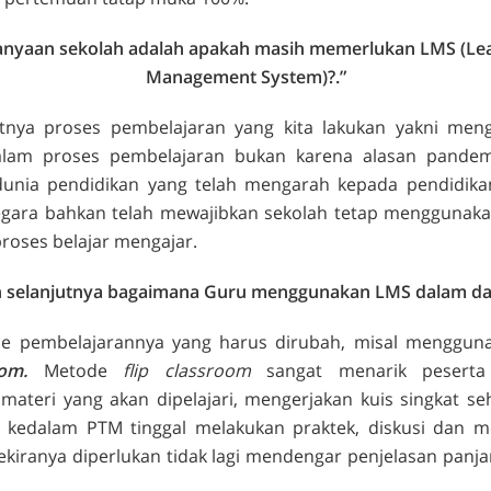
anyaan sekolah adalah apakah masih memerlukan LMS (
Le
Management System
)?.”
tnya proses pembelajaran yang kita lakukan yakni meng
alam proses pembelajaran bukan karena alasan pandemi
unia pendidikan yang telah mengarah kepada pendidikan 
gara bahkan telah mewajibkan sekolah tetap menggunak
oses belajar mengajar.
n selanjutnya bagaimana Guru menggunakan LMS dalam da
 pembelajarannya yang harus dirubah, misal
menggun
oom.
Metode
flip classroom
sangat menarik peserta
ateri yang akan dipelajari, mengerjakan kuis singkat seh
 kedalam PTM tinggal melakukan praktek, diskusi dan
sekiranya diperlukan tidak lagi mendengar penjelasan panja