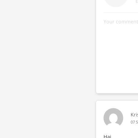
Kri
07 
Hai