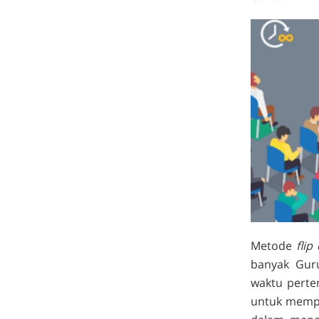
Metode
flip
banyak Gur
waktu pertem
untuk mempe