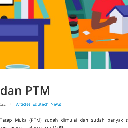
 dan PTM
022
Articles
,
Edutech
,
News
Tatap Muka (PTM) sudah dimulai dan sudah banyak s
 pertemuan tatap muka 100%.