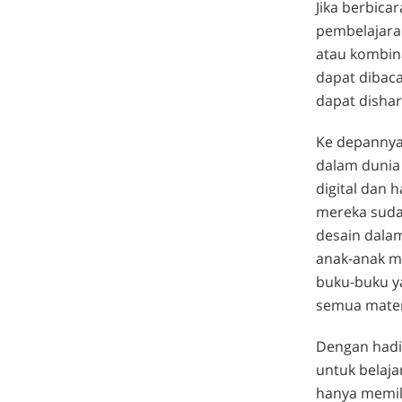
Jika berbica
pembelajaran
atau kombin
dapat dibaca
dapat dishar
Ke depannya
dalam dunia
digital dan 
mereka sudah
desain dalam
anak-anak me
buku-buku y
semua materi
Dengan hadi
untuk belaja
hanya memili