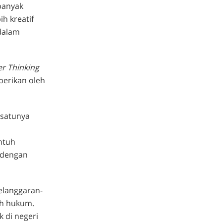
banyak
h kreatif
alam
r Thinking
berikan oleh
 satunya
a
ntuh
i dengan
pelanggaran-
ah hukum.
 di negeri