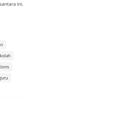
antara ini.
on
ekolah
tions
 guru