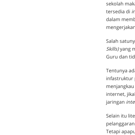
sekolah mak
tersedia di
i
dalam membu
mengerjakan
Salah satun
Skills)
yang m
Guru dan ti
Tentunya ada
infastruktur
menjangkau 
internet, ji
jaringan
inte
Selain itu li
pelanggaran
Tetapi apapu