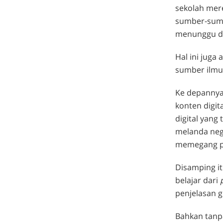
sekolah mer
sumber-sumb
menunggu da
Hal ini jug
sumber ilmu 
Ke depannya 
konten digit
digital yang
melanda nege
memegang pe
Disamping it
belajar dari
penjelasan g
Bahkan tanp