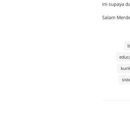
ini supaya d
Salam Merdek
b
educa
kuri
sis