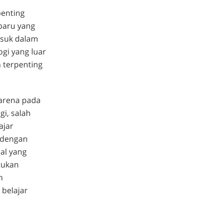
penting
 baru yang
asuk dalam
gi yang luar
 terpenting
arena pada
i, salah
ajar
 dengan
al yang
tukan
h
belajar