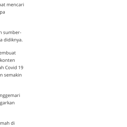
pat mencari
npa
n sumber-
a didiknya.
membuat
-konten
bah Covid 19
an semakin
menggemari
ngarkan
umah di