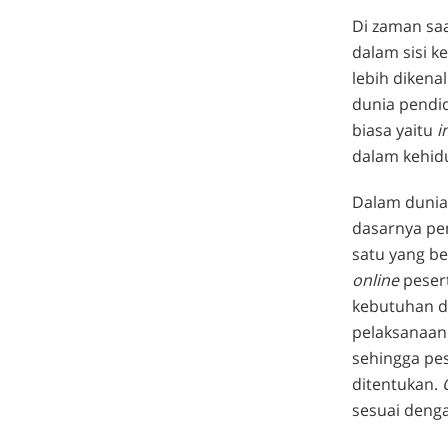
Di zaman sa
dalam sisi k
lebih dikena
dunia pendid
biasa yaitu
i
dalam kehid
Dalam dunia
dasarnya pen
satu yang be
online
peser
kebutuhan di
pelaksanaan 
sehingga pes
ditentukan.
sesuai denga