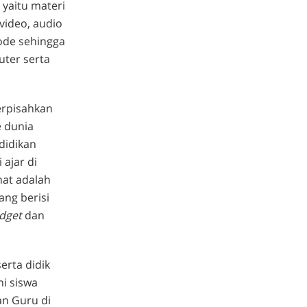
, yaitu materi
video, audio
ode sehingga
uter serta
erpisahkan
 dunia
ndidikan
ajar di
hat adalah
ang berisi
dget
dan
rta didik
ni siswa
an Guru di