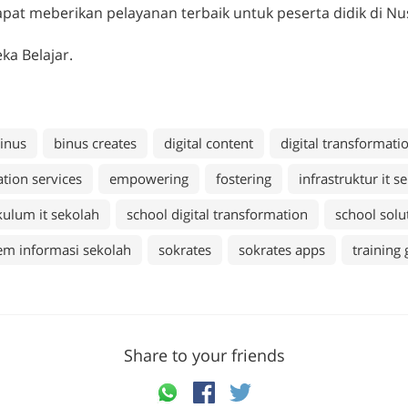
apat meberikan pelayanan terbaik untuk peserta didik di Nus
a Belajar.
inus
binus creates
digital content
digital transformati
tion services
empowering
fostering
infrastruktur it s
kulum it sekolah
school digital transformation
school solu
tem informasi sekolah
sokrates
sokrates apps
training
Share to your friends