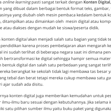
ra
online learning
pasti sangat terkait dengan
Konten Digital
 yang dibuat dalam berbagai bentuk format teks, gambar, 
asinya yang diubah oleh mesin pembaca kedalam bentuk k
, ditampilkan atau dimainkan oleh mesin digital atau komp
e atau diakses dengan mudah ke siswa/peserta didik.
 konten digita
l
akan menjadi salah satu bagian yang tidak t
 pendidikan karena proses pembelajaran akan mengarah ke
hal ini sudah terlihat di beberapa negara saat ini dimana pe
 bertransformasi ke digital sehingga hampir semua materi 
 bentuk digital dan salah satu perbedaan yang sangat terli
reka berangkat ke sekolah tidak lagi membawa tas besar y
ang tebal dan berat tetapi mereka cukup membawa satu
ga
 ajar sudah ada disitu.
rnya konten digital juga memberikan kemudahan untuk pese
r ilmu-ilmu baru sesuai dengan kebutuhannya. Jika selama i
ki satu pilihan sumber ilmu yaitu buku paket yang digunak