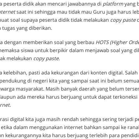
a peserta didik akan mencari jawabannya di
platform
yang 
nternet
saat ini sehingga mau tidak mau Guru juga harus lebi
at soal supaya peserta didik tidak melakukan
copy paste
d
 tugas yang diberikan.
ya dengan memberikan soal yang berbau
HOTS (Higher Orde
emaksa siswa untuk berpikir dalam menjawab soal yang di
dak melakukan
copy paste
.
 kelebihan, pasti ada kekurangan dari konten digital. Salah
 pendukung di negeri kita yang sampai saat ini belum semu
warga masyarakat. Masih banyak daerah yang belum terse
kalaupun ada mereka harus berjuang untuk dapat terkoneks
rnet
.
terasi digital kita juga masih rendah sehingga sering terjadi 
 etika dalam menggunakan internet bahkan sampai ke ran
n kekurangannya kita harus berjuang terlebih para pendidik